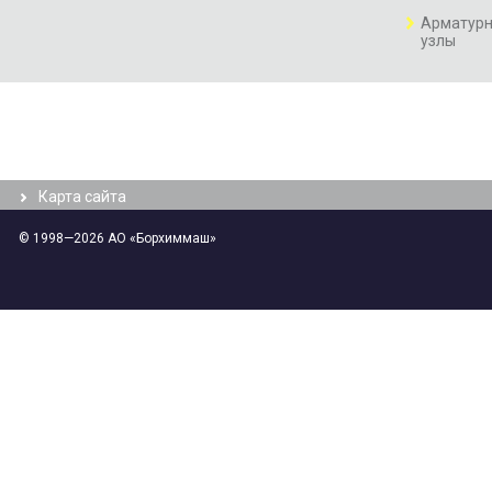
Арматурн
узлы
Карта сайта
© 1998—2026 АО «Борхиммаш»
Аппараты
Дополнительные
воздушного
услуги
охлаждения
(АВО)
Аппараты
теплообменные
кожухотрубчатые
Аппараты
ёмкостные
Системы
автоматического