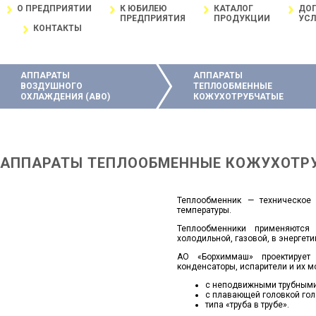
О ПРЕДПРИЯТИИ
К ЮБИЛЕЮ
КАТАЛОГ
ДО
ПРОДУКЦИИ АО
ПРЕДПРИЯТИЯ
ПРОДУКЦИИ
УСЛ
КОНТАКТЫ
"БОРХИММАШ"
АППАРАТЫ
АППАРАТЫ
ВОЗДУШНОГО
ТЕПЛООБМЕННЫЕ
ОХЛАЖДЕНИЯ (АВО)
КОЖУХОТРУБЧАТЫЕ
АППАРАТЫ ТЕПЛООБМЕННЫЕ КОЖУХОТР
Теплообменник — техническое
температуры.
Теплообменники применяются 
холодильной, газовой, в энергет
АО «Борхиммаш» проектирует
конденсаторы, испарители и их м
c неподвижными трубными 
с плавающей головкой гол
типа «труба в трубе».