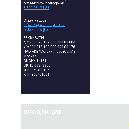
технической поддержки
8-800-234-78-28
Отдел кадров
8 (47354) 4-29-99
;
4-10-07
otdelkadrov@bhm.ru
РЕКВИЗИТЫ:
р/с 407 028 102 060 000 00 004
к/с 301 018 103 000 000 00 176
ПАО АКБ "Металлинвестбанк" г.
Москва
ОКОНХ 14181
ОКПО 00218880
ИНН 3604001059
КПП 360401001
ПРОДУКЦИЯ