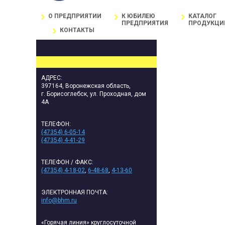
О ПРЕДПРИЯТИИ
К ЮБИЛЕЮ
КАТАЛОГ
ПРЕДПРИЯТИЯ
ПРОДУКЦИ
Главная
/
КОНТАКТЫ
КОНТАКТЫ
АДРЕС:
397164, Воронежская область,
г. Борисоглебск, ул. Проходная, дом
4А
ТЕЛЕФОН:
(47354) 6-05-14
(47354) 4-41-29
ТЕЛЕФОН / ФАКС:
(47354) 4-18-02
,
6-48-68
,
4-13-60
ЭЛЕКТРОННАЯ ПОЧТА:
info@bhm.ru
«Горячая линия» круглосуточной