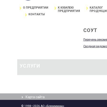
О ПРЕДПРИЯТИИ
К ЮБИЛЕЮ
КАТАЛОГ
ПРЕДПРИЯТИЯ
ПРОДУКЦИ
Главная
/
КОНТАКТЫ
СОУТ
СОУТ
Перечень рекоме
Сводная ведомос
УСЛУГИ
Карта сайта
© 1998—2026 АО «Борхиммаш»